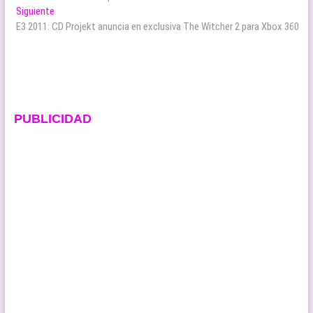
de
Entrada
Siguiente
entradas
siguiente:
E3 2011: CD Projekt anuncia en exclusiva The Witcher 2 para Xbox 360
PUBLICIDAD