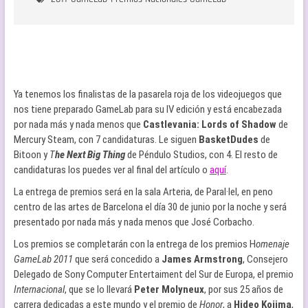
Ya tenemos los finalistas de la pasarela roja de los videojuegos que
nos tiene preparado GameLab para su IV edición y está encabezada
por nada más y nada menos que
Castlevania: Lords of Shadow
de
Mercury Steam, con 7 candidaturas. Le siguen
BasketDudes
de
Bitoon y
T
he Next Big Thing
de Péndulo Studios, con 4. El resto de
candidaturas los puedes ver al final del artículo o
aquí
.
La entrega de premios será en la sala Arteria, de Paral·lel, en peno
centro de las artes de Barcelona el día 30 de junio por la noche y será
presentado por nada más y nada menos que José Corbacho.
Los premios se completarán con la entrega de los premios H
omenaje
GameLab 2011
que será concedido a
James Armstrong
, Consejero
Delegado de Sony Computer Entertaiment del Sur de Europa, el premio
Internacional
, que se lo llevará
Peter Molyneux
, por sus 25 años de
carrera dedicadas a este mundo y el premio de
Honor
, a
Hideo Kojima
,