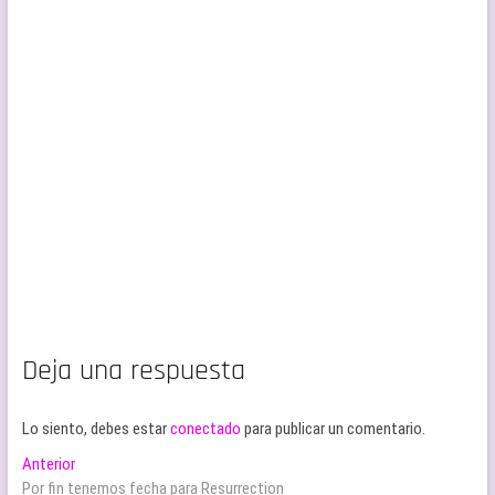
Deja una respuesta
Lo siento, debes estar
conectado
para publicar un comentario.
Navegación
Entrada
Anterior
anterior:
Por fin tenemos fecha para Resurrection