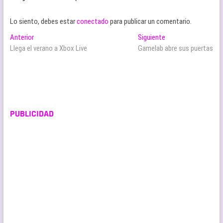
Lo siento, debes estar
conectado
para publicar un comentario.
Navegación
Entrada
Entrada
Anterior
Siguiente
anterior:
siguiente:
Llega el verano a Xbox Live
Gamelab abre sus puertas
de
entradas
PUBLICIDAD