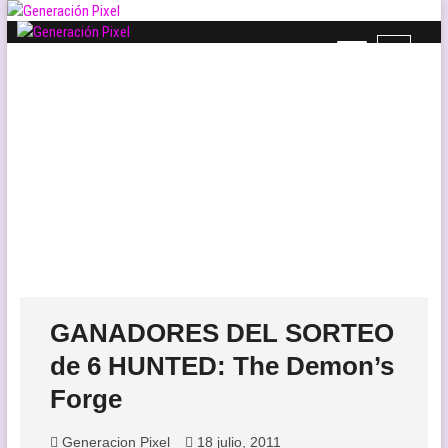
Saltar
al
B
Generación Pixel
contenido
WEB DE VIDEOJUEGOS INDEPENDIENTES, LLENA DE LIBERTAD DE
o
EXPRESIÓN Y AMOR.
t
ó
n
d
e
l
m
e
n
ú
GANADORES DEL SORTEO
de 6 HUNTED: The Demon’s
Forge
Generacion Pixel
18 julio, 2011