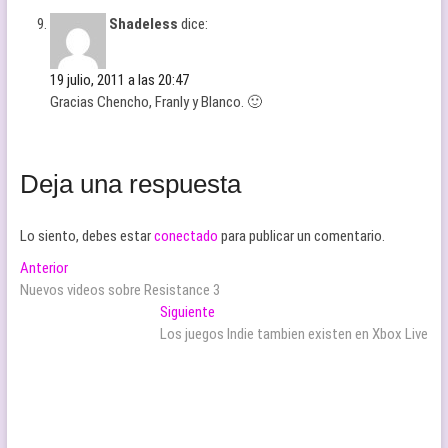
Shadeless
dice:
19 julio, 2011 a las 20:47
Gracias Chencho, Franly y Blanco. 🙂
Deja una respuesta
Lo siento, debes estar
conectado
para publicar un comentario.
Navegación
Entrada
Anterior
anterior:
Nuevos videos sobre Resistance 3
de
Entrada
Siguiente
entradas
siguiente:
Los juegos Indie tambien existen en Xbox Live