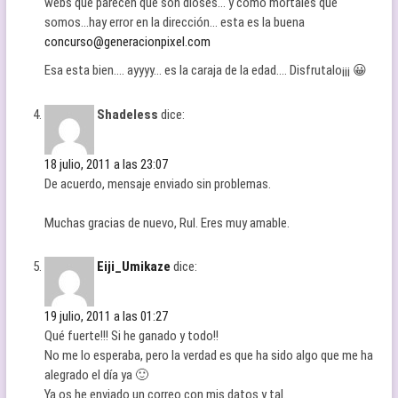
webs que parecen que son dioses… y como mortales que
somos…hay error en la dirección… esta es la buena
concurso@generacionpixel.com
Esa esta bien…. ayyyy… es la caraja de la edad…. Disfrutalo¡¡¡ 😀
Shadeless
dice:
18 julio, 2011 a las 23:07
De acuerdo, mensaje enviado sin problemas.
Muchas gracias de nuevo, Rul. Eres muy amable.
Eiji_Umikaze
dice:
19 julio, 2011 a las 01:27
Qué fuerte!!! Si he ganado y todo!!
No me lo esperaba, pero la verdad es que ha sido algo que me ha
alegrado el día ya 🙂
Ya os he enviado un correo con mis datos y tal.