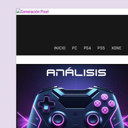
Saltar
al
contenido
Generación Pixel
WEB DE VIDEOJUEGOS INDEPENDIENTES, LLENA DE LIBERTAD DE EXPRE
INICIO
PC
PS4
PS5
XONE