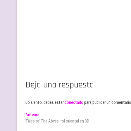
Deja una respuesta
Lo siento, debes estar
conectado
para publicar un comentario
Navegación
Entrada
Anterior
anterior:
Tales of The Abyss, rol oriental en 3D
de