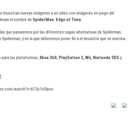
os muestran nuevas imágenes y un video con imágenes en juego del
llevan el nombre de
SpiderMan: Edge of Time
.
n las que pasaremos por las diferentes sagas alternativas de Spiderman,
 Spiderman, y en la que deberemos poner fin a el desastre que se avecina
 para las plataformas;
Xbox 360, PlaySation 3, Wii, Nintendo 3DS
y
]
ube.com/watch?v=6C5z1h5leso