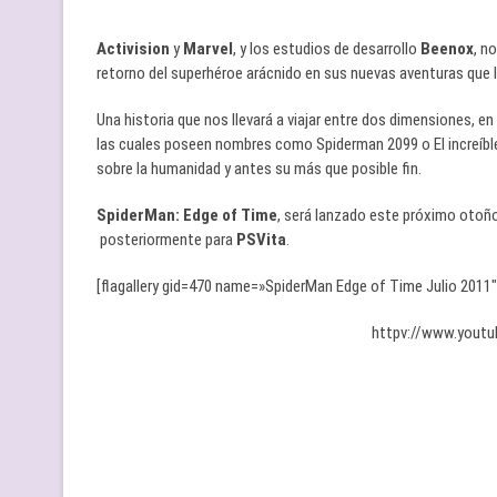
Activision
y
Marvel
, y los estudios de desarrollo
Beenox
, n
retorno del superhéroe arácnido en sus nuevas aventuras que 
Una historia que nos llevará a viajar entre dos dimensiones, e
las cuales poseen nombres como Spiderman 2099 o El increíble
sobre la humanidad y antes su más que posible fin.
SpiderMan: Edge of Time
, será lanzado este próximo otoño
posteriormente para
PSVita
.
[flagallery gid=470 name=»SpiderMan Edge of Time Julio 2011″
httpv://www.yout