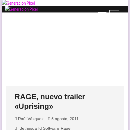
Saltar
al
B
Generación Pixel
contenido
WEB DE VIDEOJUEGOS INDEPENDIENTES, LLENA DE LIBERTAD DE
o
EXPRESIÓN Y AMOR.
t
ó
n
d
e
l
m
e
n
ú
RAGE, nuevo trailer
«Uprising»
Raúl Vázquez
5 agosto, 2011
Bethesda
Id Software
Rage