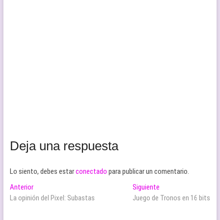
Deja una respuesta
Lo siento, debes estar
conectado
para publicar un comentario.
Navegación
Entrada
Entrada
Anterior
Siguiente
anterior:
siguiente:
La opinión del Pixel: Subastas
Juego de Tronos en 16 bits
de