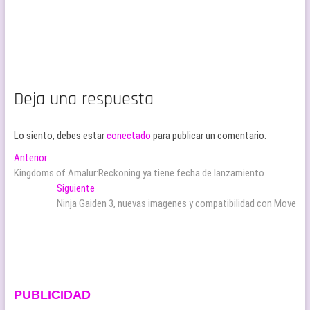
Deja una respuesta
Lo siento, debes estar
conectado
para publicar un comentario.
Navegación
Entrada
Anterior
anterior:
Kingdoms of Amalur:Reckoning ya tiene fecha de lanzamiento
de
Entrada
Siguiente
entradas
siguiente:
Ninja Gaiden 3, nuevas imagenes y compatibilidad con Move
PUBLICIDAD