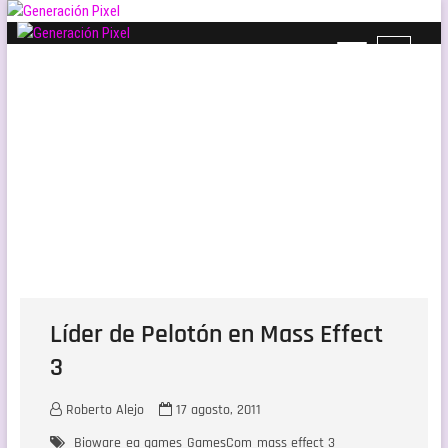
Saltar
al
B
Generación Pixel
contenido
WEB DE VIDEOJUEGOS INDEPENDIENTES, LLENA DE LIBERTAD DE EXPRESIÓN Y
o
AMOR.
t
ó
n
d
e
l
m
e
n
ú
Líder de Pelotón en Mass Effect
3
Roberto Alejo
17 agosto, 2011
Bioware
ea games
GamesCom
mass effect 3