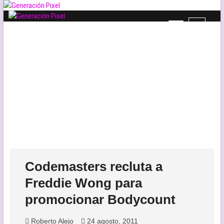
Saltar
al
B
Generación Pixel
contenido
WEB DE VIDEOJUEGOS INDEPENDIENTES, LLENA DE LIBERTAD DE
o
EXPRESIÓN Y AMOR.
t
ó
n
d
e
l
m
e
n
ú
Codemasters recluta a
Freddie Wong para
promocionar Bodycount
Roberto Alejo
24 agosto, 2011