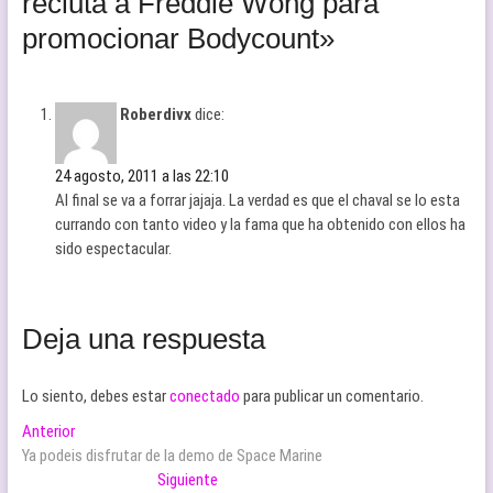
recluta a Freddie Wong para
promocionar Bodycount»
Roberdivx
dice:
24 agosto, 2011 a las 22:10
Al final se va a forrar jajaja. La verdad es que el chaval se lo esta
currando con tanto video y la fama que ha obtenido con ellos ha
sido espectacular.
Deja una respuesta
Lo siento, debes estar
conectado
para publicar un comentario.
Navegación
Entrada
Anterior
anterior:
Ya podeis disfrutar de la demo de Space Marine
de
Entrada
Siguiente