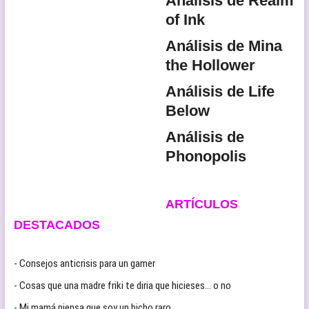
Análisis de Realm
of Ink
Análisis de Mina
the Hollower
Análisis de Life
Below
Análisis de
Phonopolis
ARTÍCULOS
DESTACADOS
- Consejos anticrisis para un gamer
- Cosas que una madre friki te diria que hicieses… o no
- Mi mamá piensa que soy un bicho raro