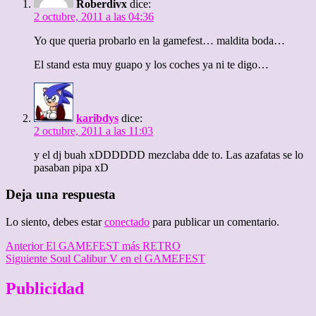
Roberdivx
dice:
2 octubre, 2011 a las 04:36
Yo que queria probarlo en la gamefest… maldita boda…
El stand esta muy guapo y los coches ya ni te digo…
karibdys
dice:
2 octubre, 2011 a las 11:03
y el dj buah xDDDDDD mezclaba dde to. Las azafatas se lo
pasaban pipa xD
Deja una respuesta
Lo siento, debes estar
conectado
para publicar un comentario.
Navegación
Entrada
Anterior
El GAMEFEST más RETRO
anterior:
Entrada
Siguiente
Soul Calibur V en el GAMEFEST
de
siguiente:
entradas
Publicidad