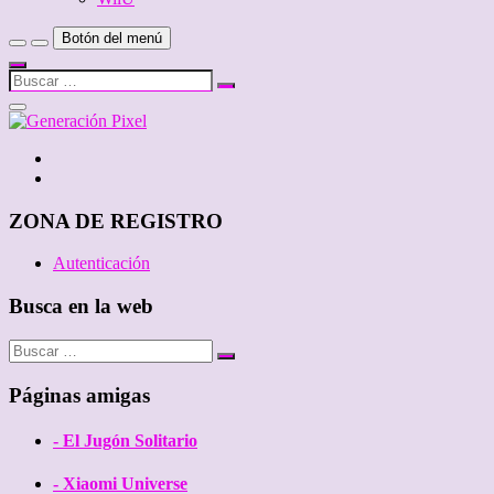
Botón del menú
Buscar
…
Cerrar
el
menú
Twitter
de
Facebook
la
barra
lateral
ZONA DE REGISTRO
Autenticación
Busca en la web
Buscar
…
Páginas amigas
- El Jugón Solitario
- Xiaomi Universe