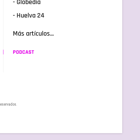
- Globedia
- Huelva 24
Más artículos...
PODCAST
reservados.