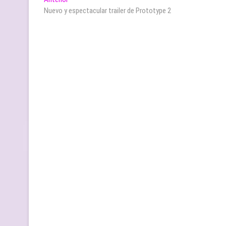
Navegación
anterior:
Nuevo y espectacular trailer de Prototype 2
de
entradas