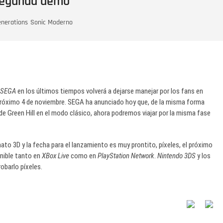
 segunda demo
enerations
Sonic Moderno
SEGA
en los últimos tiempos volverá a dejarse manejar por los fans en
próximo 4 de noviembre. SEGA ha anunciado hoy que, de la misma forma
 de Green Hill en el modo clásico, ahora podremos viajar por la misma fase
to 3D y la fecha para el lanzamiento es muy prontito, píxeles, el próximo
nible tanto en
XBox Live
como en
PlayStation Network
.
Nintendo 3DS
y los
obarlo píxeles.