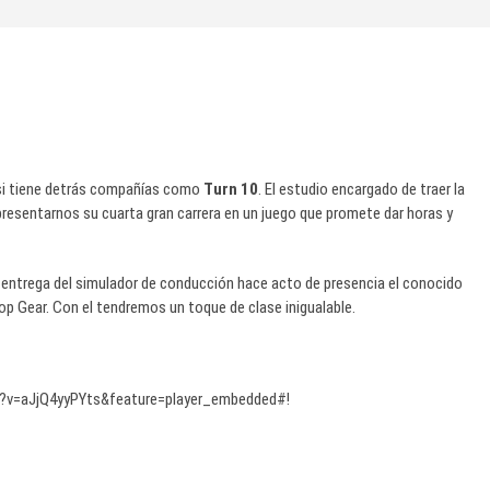
 si tiene detrás compañías como
Turn 10
. El estudio encargado de traer la
presentarnos su cuarta gran carrera en un juego que promete dar horas y
ma entrega del simulador de conducción hace acto de presencia el conocido
p Gear. Con el tendremos un toque de clase inigualable.
?v=aJjQ4yyPYts&feature=player_embedded#!