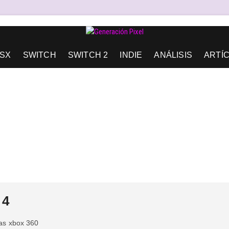
AD DE EXPRESIÓN Y AMOR.
SX
SWITCH
SWITCH 2
INDIE
ANÁLISIS
ARTÍ
 4
as
xbox 360