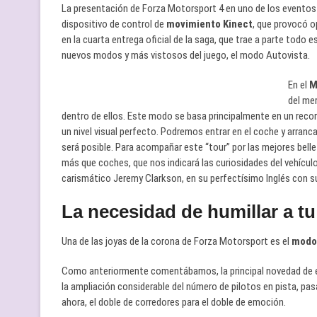
La presentación de Forza Motorsport 4 en uno de los eventos d
dispositivo de control de
movimiento Kinect
, que provocó 
en la cuarta entrega oficial de la saga, que trae a parte todo
nuevos modos y más vistosos del juego, el modo Autovista.
En el
M
del me
dentro de ellos. Este modo se basa principalmente en un recor
un nivel visual perfecto. Podremos entrar en el coche y arranc
será posible. Para acompañar este “tour” por las mejores bel
más que coches, que nos indicará las curiosidades del vehícul
carismático Jeremy Clarkson, en su perfectísimo Inglés con su
La necesidad de humillar a tu 
Una de las joyas de la corona de Forza Motorsport es el
modo 
Como anteriormente comentábamos, la principal novedad de 
la ampliación considerable del número de pilotos en pista, p
ahora, el doble de corredores para el doble de emoción.