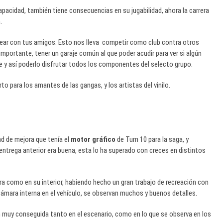
capacidad, también tiene consecuencias en su jugabilidad, ahora la carrera
.
ear con tus amigos. Esto nos lleva competir como club contra otros
importante, tener un garaje común al que poder acudir para ver si algún
e y así poderlo disfrutar todos los componentes del selecto grupo.
to para los amantes de las gangas, y los artistas del vinilo.
d de mejora que tenía el
motor gráfico
de Turn 10 para la saga, y
entrega anterior era buena, esta lo ha superado con creces en distintos
a como en su interior, habiendo hecho un gran trabajo de recreación con
mara interna en el vehículo, se observan muchos y buenos detalles.
n muy conseguida tanto en el escenario, como en lo que se observa en los