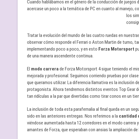
Cuando hablábamos en el género de la conducción de juegos 
acercase un poco a la temática de PC en cuanto al manejo, con
los si
consig
Tratar la evolución del mundo de las cuatro ruedas en nuestra
observar cómo responde el Ferrari o Aston Martin de turno, t
implementando poco a poco, y en esto
Forza Motorsport
pu
de una manera ascendente continua.
El
modo carrera
de Forza Motorsport 4 sigue teniendo el mi
mejorada y profesional. Seguimos corriendo pruebas por clase
que queramos utilizar. La diferencia llamativa es la inclusió
protagonista. Ahora tendremos distintos eventos Top Gear de
tan ridículas a la par que divertidas como tirar conos en un t
La inclusión de toda esta parafernalia al final queda en un se
sido en las anteriores entregas. Nos referimos a la
cantidad 
viéndose aumentada hasta 12 corredores en el modo carrera y 
amantes de Forza, que esperaban con ansias la ampliación de l