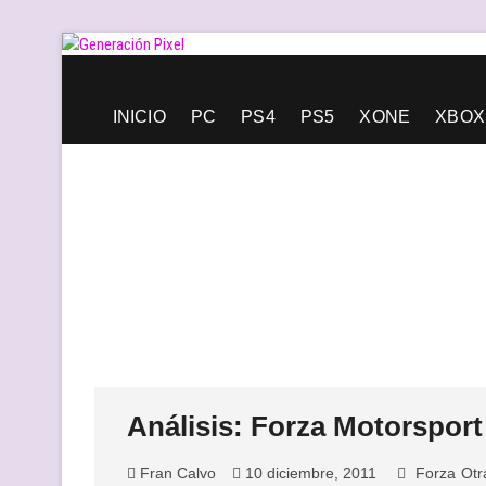
Saltar
al
contenido
Generación Pixel
WEB DE VIDEOJUEGOS INDEPENDIENTES, LLENA DE LIBERT
INICIO
PC
PS4
PS5
XONE
XBOX
Análisis: Forza Motorsport
Fran Calvo
10 diciembre, 2011
Forza
Otr