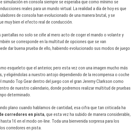
de simulación en consola siempre se esperaba que como mínimo se
ducciones reales para un mundo virtual. La realidad a día de hoy es
que
muladores de consola han evolucionado de una manera brutal, y se
ue muy bien el efecto real de conducción.
s pantallas no solo se ciñe al mero acto de coger el mando o volante y
ambién se corresponde en la multitud de opciones que se van
ede dar buena prueba de ello, habiendo evolucionado sus modos de juego
smo esqueleto que el anterior, pero esta vez con una imagen mucho más
s, y eligiéndolas a nuestro antojo dependiendo de la recompensa o coche
n del mundo Top Gear dentro del juego con el gran Jeremy Clarkson como
ntro de nuestro calendario, donde podremos realizar multitud de pruebas
iempo determinado.
gundo plano cuando hablamos de cantidad, esa cifra que tan criticada ha
de corredores en pista
, que esta vez ha subido de manera considerable,
hasta 16 en el modo on-line. Toda una bienvenida sorpresa para los
os corredores en pista.