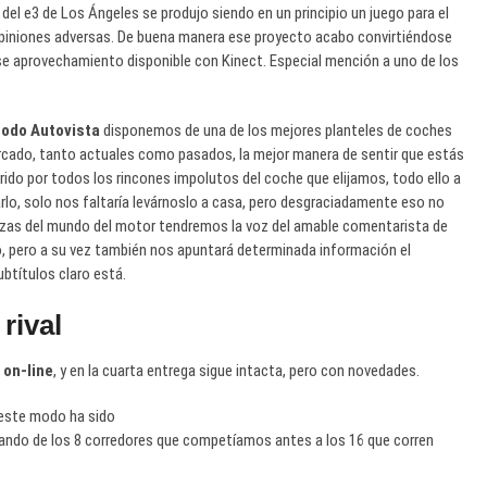
el e3 de Los Ángeles se produjo siendo en un principio un juego para el
opiniones adversas. De buena manera ese proyecto acabo convirtiéndose
 ese aprovechamiento disponible con Kinect. Especial mención a uno de los
odo Autovista
disponemos de una de los mejores planteles de coches
rcado, tanto actuales como pasados, la mejor manera de sentir que estás
rido por todos los rincones impolutos del coche que elijamos, todo ello a
arlo, solo nos faltaría levárnoslo a casa, pero desgraciadamente eso no
lezas del mundo del motor tendremos la voz del amable comentarista de
o, pero a su vez también nos apuntará determinada información el
btítulos claro está.
rival
on-line
, y en la cuarta entrega sigue intacta, pero con novedades.
este modo ha sido
asando de los 8 corredores que competíamos antes a los 16 que corren