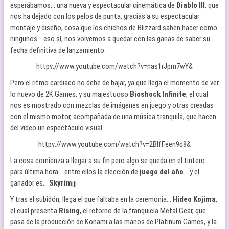
esperábamos… una nueva y espectacular cinemática de
Diablo III
, que
nos ha dejado con los pelos de punta, gracias a su espectacular
montaje y diseño, cosa que los chichos de Blizzard saben hacer como
ningunos… eso sí, nos volvemos a quedar con las ganas de saber su
fecha definitiva de lanzamiento.
httpv://www.youtube.com/watch?v=nas1rJpm7wY&
Pero el ritmo cardiaco no debe de bajar, ya que llega el momento de ver
lo nuevo de 2K Games, y su majestuoso
Bioshock Infinite
, el cual
nos es mostrado con mezclas de imágenes en juego y otras creadas
con el mismo motor, acompañada de una música tranquila, que hacen
del video un espectáculo visual.
httpv://www.youtube.com/watch?v=2BIfFeen9q8&
La cosa comienza a llegar a su fin pero algo se queda en el tintero
para última hora… entre ellos la elección de
juego del año
… y el
ganador es…
Skyrim
¡¡¡
Y tras el subidón, llega el que faltaba en la ceremonia…
Hideo Kojima
,
el cual presenta
Rising
, el retorno de la franquicia Metal Gear, que
pasa de la producción de Konami a las manos de Platinum Games, y la