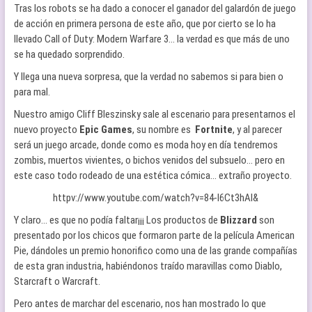
Tras los robots se ha dado a conocer el ganador del galardón de juego
de acción en primera persona de este año, que por cierto se lo ha
llevado Call of Duty: Modern Warfare 3… la verdad es que más de uno
se ha quedado sorprendido.
Y llega una nueva sorpresa, que la verdad no sabemos si para bien o
para mal.
Nuestro amigo Cliff Bleszinsky sale al escenario para presentarnos el
nuevo proyecto
Epic Games
, su nombre es
Fortnite
, y al parecer
será un juego arcade, donde como es moda hoy en día tendremos
zombis, muertos vivientes, o bichos venidos del subsuelo… pero en
este caso todo rodeado de una estética cómica… extraño proyecto.
httpv://www.youtube.com/watch?v=84-l6Ct3hAI&
Y claro… es que no podía faltar¡¡¡ Los productos de
Blizzard
son
presentado por los chicos que formaron parte de la película American
Pie, dándoles un premio honorifico como una de las grande compañías
de esta gran industria, habiéndonos traído maravillas como Diablo,
Starcraft o Warcraft.
Pero antes de marchar del escenario, nos han mostrado lo que