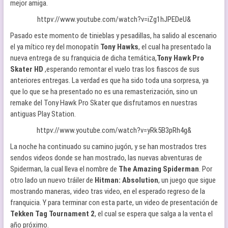
mejor amiga.
httpv://www.youtube.com/watch?v=iZg1hJPEDeU&
Pasado este momento de tinieblas y pesadillas, ha salido al escenario
el ya mítico rey del monopatín
Tony Hawks
, el cual ha presentado la
nueva entrega de su franquicia de dicha temática,
Tony Hawk Pro
Skater HD
,esperando remontar el vuelo tras los fiascos de sus
anteriores entregas. La verdad es que ha sido toda una sorpresa, ya
que lo que se ha presentado no es una remasterización, sino un
remake del Tony Hawk Pro Skater que disfrutamos en nuestras
antiguas Play Station.
httpv://www.youtube.com/watch?v=yRk5B3pRh4g&
La noche ha continuado su camino jugón, y se han mostrados tres
sendos videos donde se han mostrado, las nuevas abventuras de
Spiderman, la cual lleva el nombre de
The Amazing Spiderman
. Por
otro lado un nuevo tráiler de
Hitman: Absolution
, un juego que sigue
mostrando maneras, video tras video, en el esperado regreso de la
franquicia. Y para terminar con esta parte, un video de presentación de
Tekken Tag Tournament 2
, el cual se espera que salga a la venta el
año próximo.