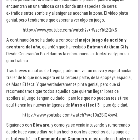
encuentran en una ruinosa casa donde una especies de seres
extraños entre zombis y alienígenas acechan la zona. El video pinta
genial, pero tendremos que esperar a ver algo en juego.
httpv://www.youtube.com/watch?v=rWzcYbtZQrk&
A continuación se ha dado a conocer el
mejor juego de acción y
aventura del año
, galardón que ha recibido
Batman Arkham City
.
Desde Generación Pixel damos la enhorabuena a Rocksteady por su
gran trabajo.
Tras breves minutos de tregua, podemos ver un nuevo y espectacular
trailer de lo que nos espera en la tercera parte, de la epopeya espacial,
de Mass Effect. Y que verdaderamente pinta genial, pero que si
recomendamos que todos aquellos que quieran llegar libres de
spoilers al juego tengan cuidado… para los que no puedan resistirse
aquí tienen las nuevas imágenes de
Mass effect 3
… pura épicidad.
httpv://www.youtube.com/watch?v=q10u2SIQ4pw&
Siguiendo con
Bioware
, y como ya se venía intuyendo y rumoreando
desde hace varios días se han hecho con los derechos de la saga de
estrategia bélica
Command and Conquers
, mostrando un trailer que