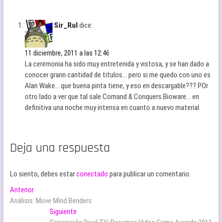
Sir_Rul
dice:
11 diciembre, 2011 a las 12:46
La ceremonia ha sido muy entretenida y vistosa, y se han dado a
conocer grann cantidad de titulos… pero si me quedo con uno es
Alan Wake… que buena pinta tiene, y eso en descargable??? POr
otro lado a ver que tal sale Comand & Conquers Bioware… en
definitiva una noche muy intensa en cuanto a nuevo material.
Deja una respuesta
Lo siento, debes estar
conectado
para publicar un comentario.
Navegación
Entrada
Anterior
anterior:
Análisis: Move Mind Benders
de
Entrada
Siguiente
siguiente: