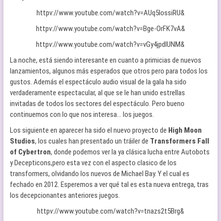
httpv://www.youtube.com/watch?v=AUq5lossiRU&
httpv://www.youtube.com/watch?v=Bge-OrFK7vA&
httpv://www.youtube.com/watch?v=vGy4jpdlUNM&
La noche, está siendo interesante en cuanto a primicias de nuevos
lanzamientos, algunos más esperados que otros pero para todos los
gustos. Además el espectáculo audio visual de la gala ha sido
verdaderamente espectacular, al que se le han unido estrellas
invitadas de todos los sectores del espectáculo. Pero bueno
continuemos con lo que nos interesa… los juegos.
Los siguiente en aparecer ha sido el nuevo proyecto de
High Moon
Studios
, los cuales han presentado un tráiler de
Transformers Fall
of Cybertron
, donde podemos ver la ya clásica lucha entre Autobots
y Decepticons,pero esta vez con el aspecto clasico de los
transformers, olvidando los nuevos de Michael Bay. Y el cual es
fechado en 2012. Esperemos a ver qué tal es esta nueva entrega, tras
los decepcionantes anteriores juegos.
httpv://www.youtube.com/watch?v=tnazs2t5Brg&