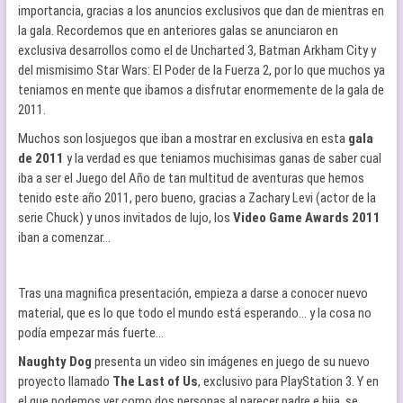
importancia, gracias a los anuncios exclusivos que dan de mientras en
la gala. Recordemos que en anteriores galas se anunciaron en
exclusiva desarrollos como el de Uncharted 3, Batman Arkham City y
del mismisimo Star Wars: El Poder de la Fuerza 2, por lo que muchos ya
teniamos en mente que ibamos a disfrutar enormemente de la gala de
2011.
Muchos son losjuegos que iban a mostrar en exclusiva en esta
gala
de 2011
y la verdad es que teniamos muchisimas ganas de saber cual
iba a ser el Juego del Año de tan multitud de aventuras que hemos
tenido este año 2011, pero bueno, gracias a Zachary Levi (actor de la
serie Chuck) y unos invitados de lujo, los
Video Game Awards 2011
iban a comenzar…
Tras una magnifica presentación, empieza a darse a conocer nuevo
material, que es lo que todo el mundo está esperando… y la cosa no
podía empezar más fuerte…
Naughty Dog
presenta un video sin imágenes en juego de su nuevo
proyecto llamado
The Last of Us
, exclusivo para PlayStation 3. Y en
el que podemos ver como dos personas al parecer padre e hija, se