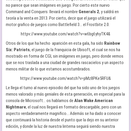
no parece que sean imágenes en juego. Por cierto este nuevo
Command and Conquers llevará el nombre
Generals 2
, y saldrá en
teoría a la venta en 2013. Por cierto, decir que el juego utilizará el
motor grafico de juegos como Battlefield 3… el Frostbite 2.0.
httpv://www.youtube.com/watch?v=w6bg6yhyTK4&
Otros de los que ha hecho aparición en esta gala, ha sido
Rainbow
Six: Patriots
, el juego de la franquicia de Ubisoft, el cual se nos ha
mostrado en forma de CGI, sin imágenes en juego, pero donde vemos
que se nos traslada a una ciudad de grandes rascacielos y un aspecto
menos militar de lo que estamos acostumbrados.
httpv://www.youtube.com/watch?v=pMz8PKe5RFU&
Le llega el turno al nuevo episodio del que ha sido uno de los juegos
menos valorado y más geniales de esta generación, en especial para la
consola de Microsoft… os hablamos de
Alan Wake American
Nightmare
, el cual nos llegará en formato descargable, pero con un
aspecto verdaderamente magnifico… Además se ha dado a conocer
que continuará la historia desde el punto que la dejo en su anterior
edición, y donde la luz de nuestra linterna seguirá siendo nuestra