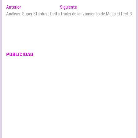
Navegación
Entrada
Entrada
Anterior
Siguiente
anterior:
siguiente:
Análisis: Super Stardust Delta
Trailer de lanzamiento de Mass Effect 3
de
entradas
PUBLICIDAD