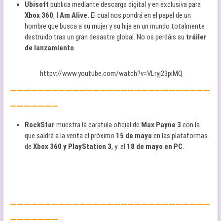
Ubisoft
publica mediante descarga digital y en exclusiva para
Xbox 360
,
I Am Alive.
El cual nos pondrá en el papel de un
hombre que busca a su mujer y su hija en un mundo totalmente
destruido tras un gran desastre global. No os perdáis su
tráiler
de lanzamiento
.
httpv://www.youtube.com/watch?v=VLryj23piMQ
—————————————————————————————
———————
RockStar
muestra la caratula oficial de
Max Payne 3
con la
que saldrá a la venta el próximo
15 de mayo
en las plataformas
de
Xbox 360 y PlayStation 3
, y el
18 de mayo en PC
.
—————————————————————————————
———————