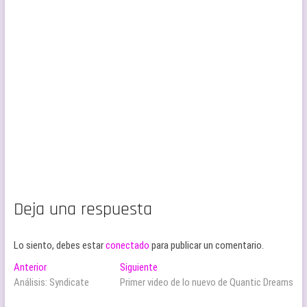
Deja una respuesta
Lo siento, debes estar
conectado
para publicar un comentario.
Navegación
Entrada
Entrada
Anterior
Siguiente
anterior:
siguiente:
Análisis: Syndicate
Primer video de lo nuevo de Quantic Dreams
de