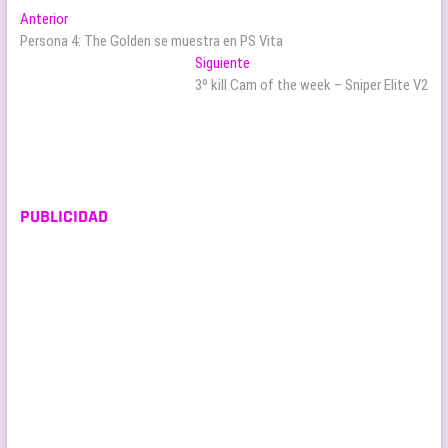
Navegación
Entrada
Anterior
anterior:
Persona 4: The Golden se muestra en PS Vita
de
Entrada
Siguiente
entradas
siguiente:
3º kill Cam of the week – Sniper Elite V2
PUBLICIDAD