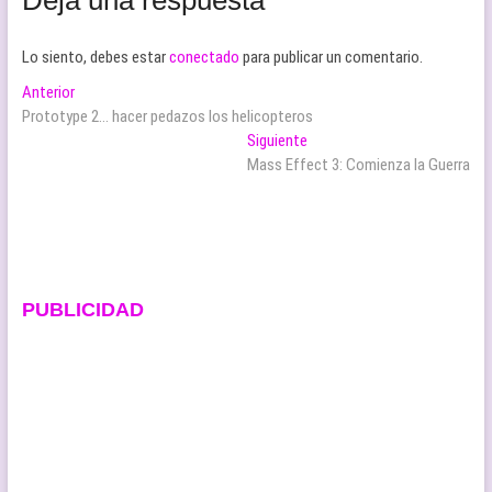
Lo siento, debes estar
conectado
para publicar un comentario.
Navegación
Entrada
Anterior
anterior:
Prototype 2… hacer pedazos los helicopteros
de
Entrada
Siguiente
entradas
siguiente:
Mass Effect 3: Comienza la Guerra
PUBLICIDAD