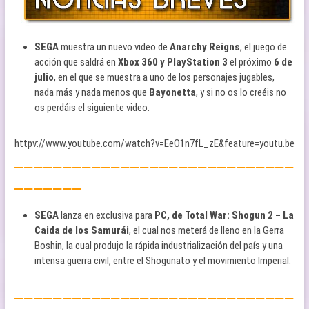
SEGA
muestra un nuevo video de
Anarchy Reigns
, el juego de
acción que saldrá en
Xbox 360 y PlayStation 3
el próximo
6 de
julio
, en el que se muestra a uno de los personajes jugables,
nada más y nada menos que
Bayonetta
, y si no os lo creéis no
os perdáis el siguiente video.
httpv://www.youtube.com/watch?v=EeO1n7fL_zE&feature=youtu.be
—————————————————————————————
———————
SEGA
lanza en exclusiva para
PC, de Total War: Shogun 2 – La
Caida de los Samurái
, el cual nos meterá de lleno en la Gerra
Boshin, la cual produjo la rápida industrialización del país y una
intensa guerra civil, entre el Shogunato y el movimiento Imperial.
—————————————————————————————