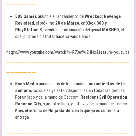
———————
505 Games
anuncia el lanzamiento de
Wrecked: Revenge
Revisited
, el próximo
28 de Marzo
, en
Xbox 360 y
PlayStation 3
, siendo la continuación del genial
MASHED
, el
cual pudimos disfrutar hace ya varios años.
httpv://www.youtube.com/watch?v=R73efVi3HNo&feature=youtu.be
—————————————————————————————
———————
Koch Media
anuncia dos de los grandes
lanzamientos de la
semana
, los cuales ya están disponibles en todas las tiendas.
Por un lado y de la mano de Capcom,
Resident Evil Operation
Raccoon City
, y por otro lado, y esta vez de la mano de Tecmo
Koei, el retorno de
Ninja Gaiden
, en la que ya es su tercera
entrega.
—————————————————————————————