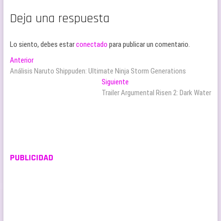
Deja una respuesta
Lo siento, debes estar
conectado
para publicar un comentario.
Navegación
Entrada
Anterior
anterior:
Análisis Naruto Shippuden: Ultimate Ninja Storm Generations
de
Entrada
Siguiente
entradas
siguiente:
Trailer Argumental Risen 2: Dark Water
PUBLICIDAD