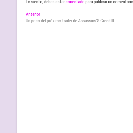
Lo siento, debes estar
conectado
para publicar un comentario
Navegación
Entrada
Anterior
anterior:
Un poco del próximo trailer de Assassins’S Creed III
de
entradas