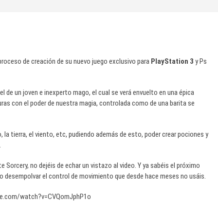
proceso de creación de su nuevo juego exclusivo para
PlayStation 3
y Ps
el de un joven e inexperto mago, el cual se verá envuelto en una épica
turas con el poder de nuestra magia, controlada como de una barita se
la tierra, el viento, etc, pudiendo además de esto, poder crear pociones y
.
e Sorcery, no dejéis de echar un vistazo al video. Y ya sabéis el próximo
llo desempolvar el control de movimiento que desde hace meses no usáis.
ube.com/watch?v=CVQomJphP1o