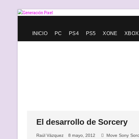
Saltar
al
contenido
Generación Pixel
WEB DE VIDEOJUEGOS INDEPENDIENTES, LLENA DE LIBERT
INICIO
PC
PS4
PS5
XONE
XBOX
El desarrollo de Sorcery
Raúl Vázquez
8 mayo, 2012
Move
Sony
Sorc