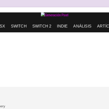
AD DE EXPRESIÓN Y AMOR.
SX
SWITCH
SWITCH 2
INDIE
ANÁLISIS
ARTÍ
ery