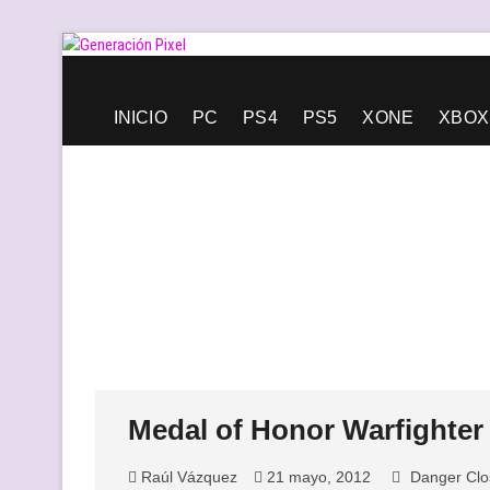
Saltar
al
contenido
Generación Pixel
WEB DE VIDEOJUEGOS INDEPENDIENTES, LLENA DE LIBERT
INICIO
PC
PS4
PS5
XONE
XBOX
Medal of Honor Warfighter t
Raúl Vázquez
21 mayo, 2012
Danger Clo