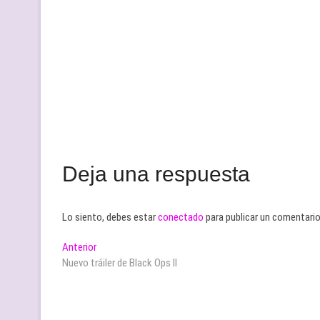
Deja una respuesta
Lo siento, debes estar
conectado
para publicar un comentario
Navegación
Entrada
Anterior
anterior:
Nuevo tráiler de Black Ops II
de
entradas