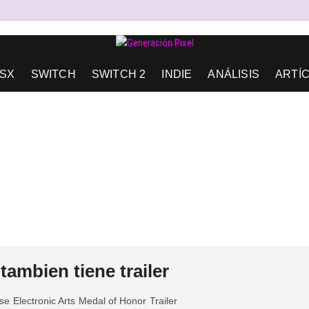
AD DE EXPRESIÓN Y AMOR.
SX
SWITCH
SWITCH 2
INDIE
ANÁLISIS
ARTÍ
ambien tiene trailer
se
Electronic Arts
Medal of Honor
Trailer