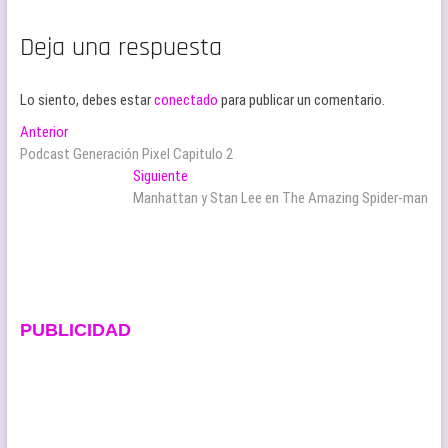
Deja una respuesta
Lo siento, debes estar
conectado
para publicar un comentario.
Navegación
Entrada
Anterior
anterior:
Podcast Generación Pixel Capitulo 2
de
Entrada
Siguiente
entradas
siguiente:
Manhattan y Stan Lee en The Amazing Spider-man
PUBLICIDAD