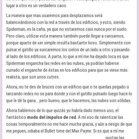
lugar a otro es un verdadero caos.
La manera que mas usaremos para desplazarnos será
balanceándonos con la red a través de los edificios, y esto, siendo
Spiderman, es la caña, ya que no estaremos casi nunca por el suelo.
Pero claro, utilizar esta manera también puede llegar a cansarnos,
porque aparte de ser simple resulta bastante lioso. Simplemente con
pulsar el gatillo ya surcaremos los cielos de un lado a otro y pasando
al lado de los edificios. A parte, lo que a mí me ha dejado loca es que
Spiderman engancha las redes en las nubes, ya podrían haberse
currado el enganche de éstas en los edificios para que se viese más
realista, que son unos cutres.
Ahora, no te des de bruces con un edificio que o te quedas pegado o
lanzando redes no se para donde y con el gatillo pulsado luego hace lo
que le dé la gana… pero bueno, que le hacemos, las nubes son sólidas.
Ahora hablemos de lo que quizás yo habría dado menos uso, el
fantástico
modo del impulso de red
. A mí eso de ralentizar las
cosas temporalmente no me hace mucha gracia, y aún a riesgo de que
me peguen, odiaba el Bullet time del Max Payne. Si es que a
mí me
gustan las