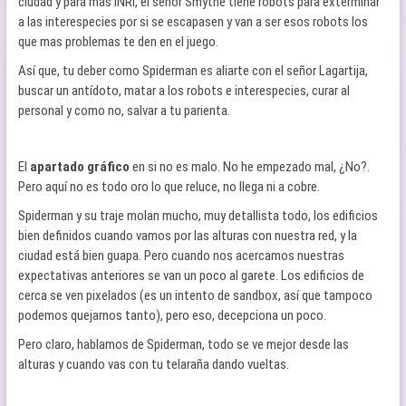
ciudad y para más INRI, el señor Smythe tiene robots para exterminar
a las interespecies por si se escapasen y van a ser esos robots los
que mas problemas te den en el juego.
Así que, tu deber como Spiderman es aliarte con el señor Lagartija,
buscar un antídoto, matar a los robots e interespecies, curar al
personal y como no, salvar a tu parienta.
El
apartado gráfico
en si no es malo. No he empezado mal, ¿No?.
Pero aquí no es todo oro lo que reluce, no llega ni a cobre.
Spiderman y su traje molan mucho, muy detallista todo, los edificios
bien definidos cuando vamos por las alturas con nuestra red, y la
ciudad está bien guapa. Pero cuando nos acercamos nuestras
expectativas anteriores se van un poco al garete. Los edificios de
cerca se ven pixelados (es un intento de sandbox, así que tampoco
podemos quejarnos tanto), pero eso, decepciona un poco.
Pero claro, hablamos de Spiderman, todo se ve mejor desde las
alturas y cuando vas con tu telaraña dando vueltas.