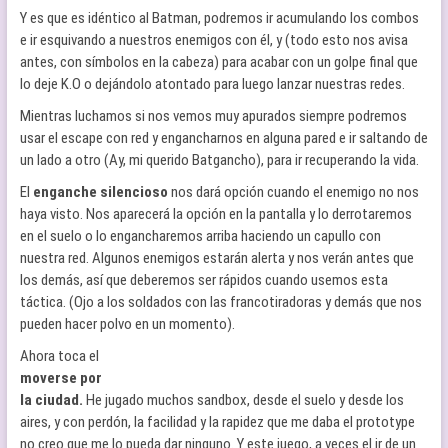
Y es que es idéntico al Batman, podremos ir acumulando los combos
e ir esquivando a nuestros enemigos con él, y (todo esto nos avisa
antes, con símbolos en la cabeza) para acabar con un golpe final que
lo deje K.O o dejándolo atontado para luego lanzar nuestras redes.
Mientras luchamos si nos vemos muy apurados siempre podremos
usar el escape con red y engancharnos en alguna pared e ir saltando de
un lado a otro (Ay, mi querido Batgancho), para ir recuperando la vida.
El
enganche silencioso
nos dará opción cuando el enemigo no nos
haya visto. Nos aparecerá la opción en la pantalla y lo derrotaremos
en el suelo o lo engancharemos arriba haciendo un capullo con
nuestra red. Algunos enemigos estarán alerta y nos verán antes que
los demás, así que deberemos ser rápidos cuando usemos esta
táctica. (Ojo a los soldados con las francotiradoras y demás que nos
pueden hacer polvo en un momento).
Ahora toca el
moverse por
la ciudad.
He jugado muchos sandbox, desde el suelo y desde los
aires, y con perdón, la facilidad y la rapidez que me daba el prototype
no creo que me lo pueda dar ninguno. Y este juego, a veces el ir de un