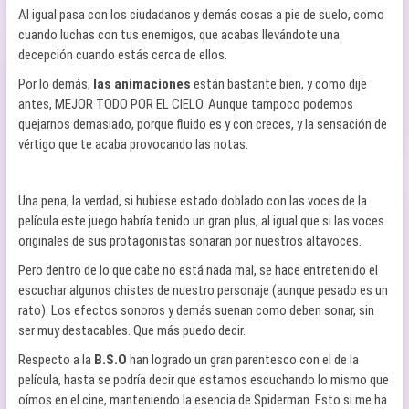
Al igual pasa con los ciudadanos y demás cosas a pie de suelo, como
cuando luchas con tus enemigos, que acabas llevándote una
decepción cuando estás cerca de ellos.
Por lo demás,
las animaciones
están bastante bien, y como dije
antes, MEJOR TODO POR EL CIELO. Aunque tampoco podemos
quejarnos demasiado, porque fluido es y con creces, y la sensación de
vértigo que te acaba provocando las notas.
Una pena, la verdad, si hubiese estado doblado con las voces de la
película este juego habría tenido un gran plus, al igual que si las voces
originales de sus protagonistas sonaran por nuestros altavoces.
Pero dentro de lo que cabe no está nada mal, se hace entretenido el
escuchar algunos chistes de nuestro personaje (aunque pesado es un
rato). Los efectos sonoros y demás suenan como deben sonar, sin
ser muy destacables. Que más puedo decir.
Respecto a la
B.S.O
han logrado un gran parentesco con el de la
película, hasta se podría decir que estamos escuchando lo mismo que
oímos en el cine, manteniendo la esencia de Spiderman. Esto si me ha