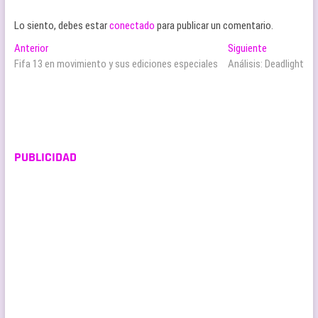
Lo siento, debes estar
conectado
para publicar un comentario.
Navegación
Entrada
Entrada
Anterior
Siguiente
anterior:
siguiente:
Fifa 13 en movimiento y sus ediciones especiales
Análisis: Deadlight
de
entradas
PUBLICIDAD