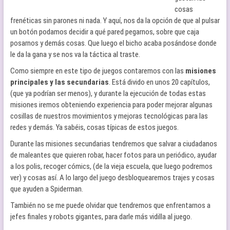
cosas
frenéticas sin parones ni nada. Y aquí, nos da la opción de que al pulsar
un botón podamos decidir a qué pared pegarnos, sobre que caja
posarnos y demás cosas. Que luego el bicho acaba posándose donde
le da la gana y se nos va la táctica al traste.
Como siempre en este tipo de juegos contaremos con las
misiones
principales y las secundarias
. Está divido en unos 20 capítulos,
(que ya podrían ser menos), y durante la ejecución de todas estas
misiones iremos obteniendo experiencia para poder mejorar algunas
cosillas de nuestros movimientos y mejoras tecnológicas para las
redes y demás. Ya sabéis, cosas típicas de estos juegos.
Durante las misiones secundarias tendremos que salvar a ciudadanos
de maleantes que quieren robar, hacer fotos para un periódico, ayudar
a los polis, recoger cómics, (de la vieja escuela, que luego podremos
ver) y cosas así. A lo largo del juego desbloquearemos trajes y cosas
que ayuden a Spiderman.
También no se me puede olvidar que tendremos que enfrentarnos a
jefes finales y robots gigantes, para darle más vidilla al juego.