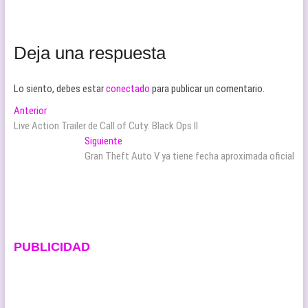
Deja una respuesta
Lo siento, debes estar
conectado
para publicar un comentario.
Navegación
Entrada
Anterior
anterior:
Live Action Trailer de Call of Cuty: Black Ops II
de
Entrada
Siguiente
entradas
siguiente:
Gran Theft Auto V ya tiene fecha aproximada oficial
PUBLICIDAD