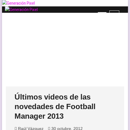
Saltar
al
B
contenido
Generación Pixel
WEB DE VIDEOJUEGOS INDEPENDIENTES, LLENA DE LIBERTAD DE
o
EXPRESIÓN Y AMOR.
t
ó
n
d
e
l
m
e
n
ú
Últimos videos de las
novedades de Football
Manager 2013
Raúl Vázquez
30 octubre, 2012