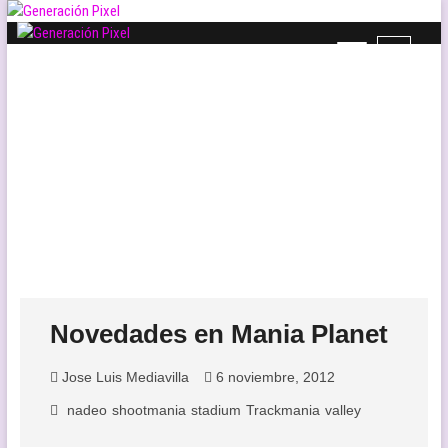
Saltar
al
B
contenido
Generación Pixel
WEB DE VIDEOJUEGOS INDEPENDIENTES, LLENA DE LIBERTAD DE
o
EXPRESIÓN Y AMOR.
t
ó
n
d
e
l
m
e
n
ú
Novedades en Mania Planet
Jose Luis Mediavilla
6 noviembre, 2012
nadeo
shootmania
stadium
Trackmania
valley