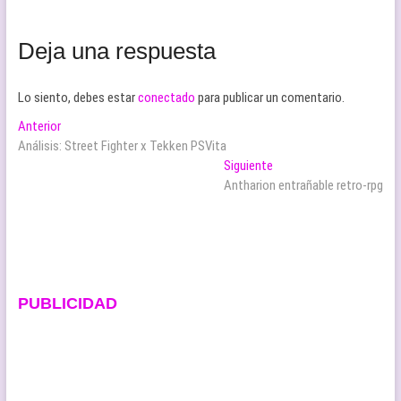
Deja una respuesta
Lo siento, debes estar
conectado
para publicar un comentario.
Navegación
Entrada
Anterior
anterior:
Análisis: Street Fighter x Tekken PSVita
de
Entrada
Siguiente
entradas
siguiente:
Antharion entrañable retro-rpg
PUBLICIDAD