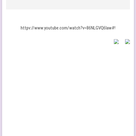
httpv://www.youtube.com/watch?v=86NLGVQ6Iaw#!