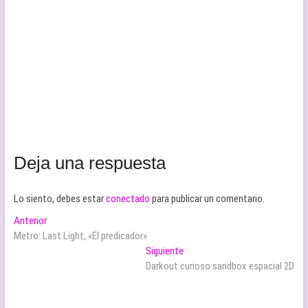
Deja una respuesta
Lo siento, debes estar
conectado
para publicar un comentario.
Navegación
Entrada
Anterior
anterior:
Metro: Last Light, «El predicador»
de
Entrada
Siguiente
entradas
siguiente:
Darkout curioso sandbox espacial 2D