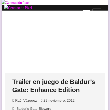
Saltar
al
B
Generación Pixel
contenido
WEB DE VIDEOJUEGOS INDEPENDIENTES, LLENA DE LIBERTAD DE
o
EXPRESIÓN Y AMOR.
t
ó
n
d
e
l
m
e
n
ú
Trailer en juego de Baldur’s
Gate: Enhance Edition
Raúl Vázquez
23 noviembre, 2012
Baldur's Gate
Bioware