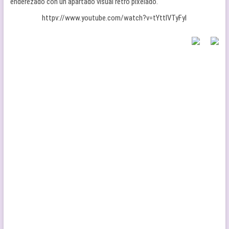
enderezado con un apartado visual retro pixelado.
httpv://www.youtube.com/watch?v=tYttIVTyFyI