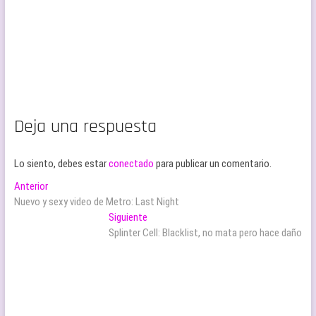
Deja una respuesta
Lo siento, debes estar
conectado
para publicar un comentario.
Navegación
Entrada
Anterior
anterior:
Nuevo y sexy video de Metro: Last Night
de
Entrada
Siguiente
entradas
siguiente:
Splinter Cell: Blacklist, no mata pero hace daño