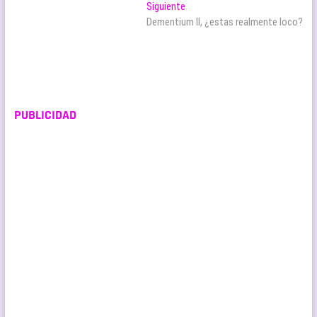
de
Entrada
Siguiente
entradas
siguiente:
Dementium II, ¿estas realmente loco?
PUBLICIDAD