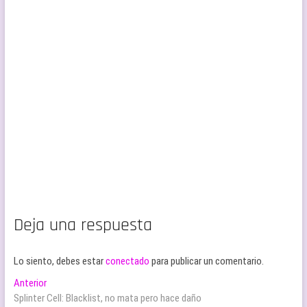
Deja una respuesta
Lo siento, debes estar
conectado
para publicar un comentario.
Navegación
Entrada
Anterior
anterior:
Splinter Cell: Blacklist, no mata pero hace daño