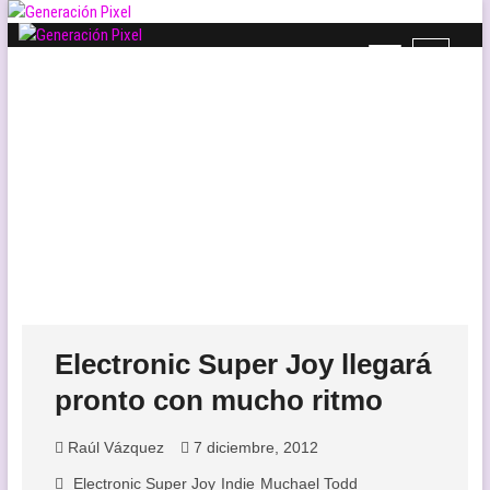
Saltar
al
B
Generación Pixel
contenido
WEB DE VIDEOJUEGOS INDEPENDIENTES, LLENA DE LIBERTAD DE
o
EXPRESIÓN Y AMOR.
t
ó
n
d
e
l
m
e
n
ú
Electronic Super Joy llegará
pronto con mucho ritmo
Raúl Vázquez
7 diciembre, 2012
Electronic Super Joy
Indie
Muchael Todd