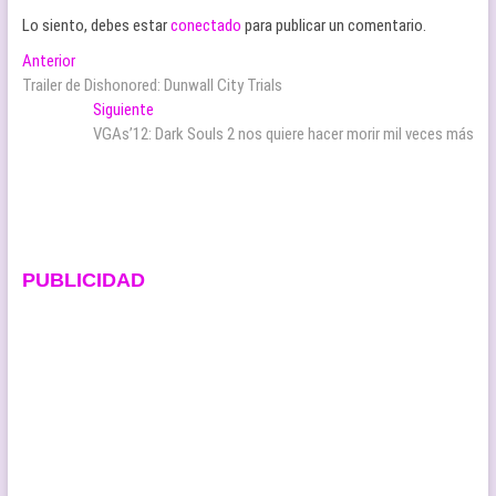
Lo siento, debes estar
conectado
para publicar un comentario.
Navegación
Entrada
Anterior
anterior:
Trailer de Dishonored: Dunwall City Trials
de
Entrada
Siguiente
entradas
siguiente:
VGAs’12: Dark Souls 2 nos quiere hacer morir mil veces más
PUBLICIDAD