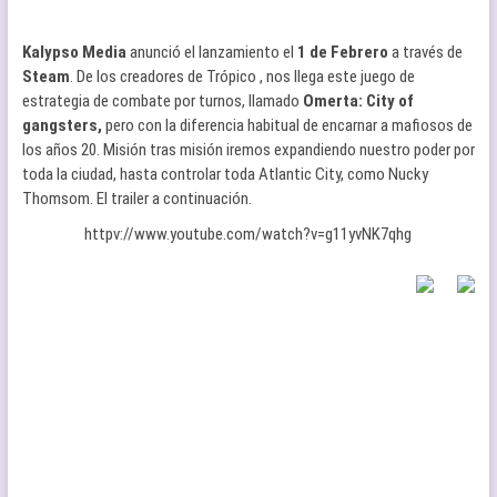
Kalypso Media
anunció el lanzamiento el
1 de Febrero
a través de
Steam
. De los creadores de Trópico , nos llega este juego de
estrategia de combate por turnos, llamado
Omerta: City of
gangsters,
pero con la diferencia habitual de encarnar a mafiosos de
los años 20. Misión tras misión iremos expandiendo nuestro poder por
toda la ciudad, hasta controlar toda Atlantic City, como Nucky
Thomsom. El trailer a continuación.
httpv://www.youtube.com/watch?v=g11yvNK7qhg