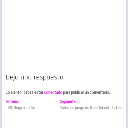
Deja una respuesta
Lo siento, debes estar
conectado
para publicar un comentario.
Navegación
Entrada
Entrada
Anterior
Siguiente
anterior:
siguiente:
THQ llega a su fín
Video en juego de Dead Island: Riptide
de
entradas