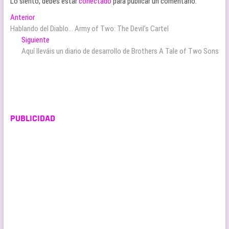
Lo siento, debes estar
conectado
para publicar un comentario.
Navegación
Entrada
Anterior
anterior:
Hablando del Diablo… Army of Two: The Devil’s Cartel
de
Entrada
Siguiente
entradas
siguiente:
Aquí lleváis un diario de desarrollo de Brothers A Tale of Two Sons
PUBLICIDAD