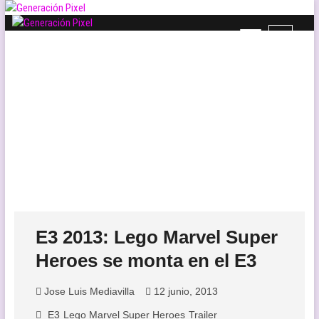
Saltar
al
B
Generación Pixel
contenido
WEB DE VIDEOJUEGOS INDEPENDIENTES, LLENA DE LIBERTAD DE
o
EXPRESIÓN Y AMOR.
t
ó
n
d
e
l
m
e
n
ú
E3 2013: Lego Marvel Super
Heroes se monta en el E3
Jose Luis Mediavilla
12 junio, 2013
E3
Lego Marvel Super Heroes
Trailer