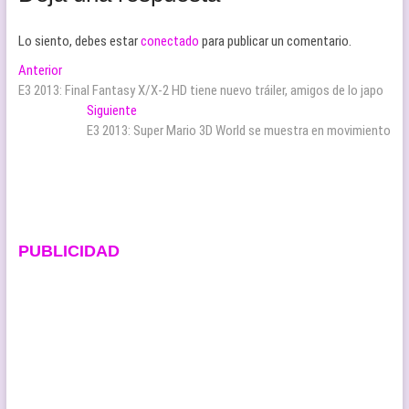
Lo siento, debes estar
conectado
para publicar un comentario.
Navegación
Entrada
Anterior
anterior:
E3 2013: Final Fantasy X/X-2 HD tiene nuevo tráiler, amigos de lo japo
de
Entrada
Siguiente
entradas
siguiente:
E3 2013: Super Mario 3D World se muestra en movimiento
PUBLICIDAD