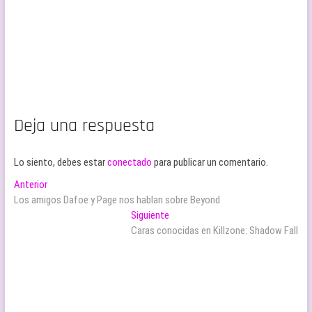
Deja una respuesta
Lo siento, debes estar
conectado
para publicar un comentario.
Navegación
Entrada
Anterior
anterior:
Los amigos Dafoe y Page nos hablan sobre Beyond
de
Entrada
Siguiente
entradas
siguiente:
Caras conocidas en Killzone: Shadow Fall