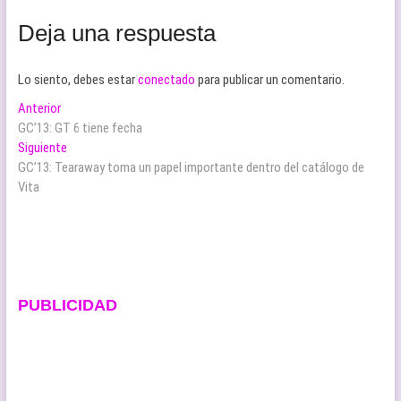
Deja una respuesta
Lo siento, debes estar
conectado
para publicar un comentario.
Navegación
Entrada
Anterior
anterior:
GC’13: GT 6 tiene fecha
de
Entrada
Siguiente
entradas
siguiente:
GC’13: Tearaway toma un papel importante dentro del catálogo de
Vita
PUBLICIDAD