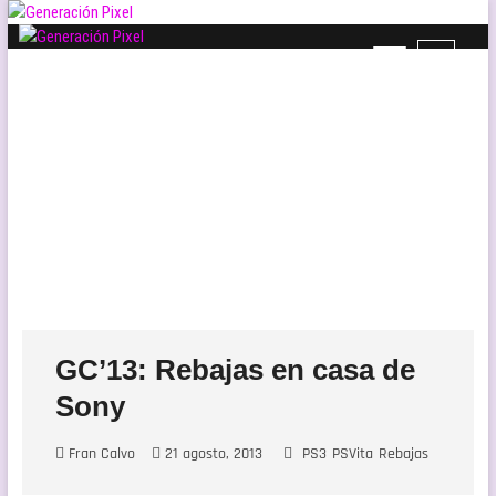
Saltar
al
B
Generación Pixel
contenido
WEB DE VIDEOJUEGOS INDEPENDIENTES, LLENA DE LIBERTAD DE
o
EXPRESIÓN Y AMOR.
t
ó
n
d
e
l
m
e
n
ú
GC’13: Rebajas en casa de
Sony
Fran Calvo
21 agosto, 2013
PS3
PSVita
Rebajas