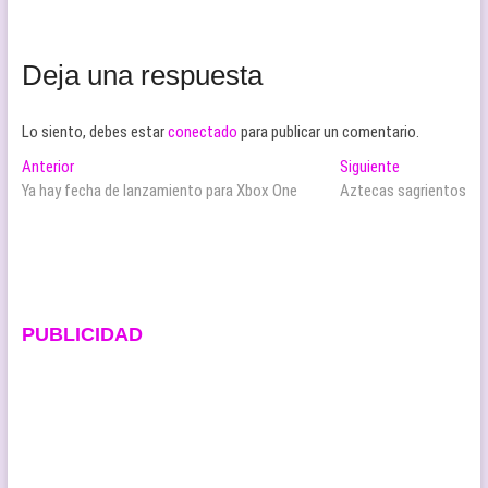
Deja una respuesta
Lo siento, debes estar
conectado
para publicar un comentario.
Navegación
Entrada
Entrada
Anterior
Siguiente
anterior:
siguiente:
Ya hay fecha de lanzamiento para Xbox One
Aztecas sagrientos
de
entradas
PUBLICIDAD