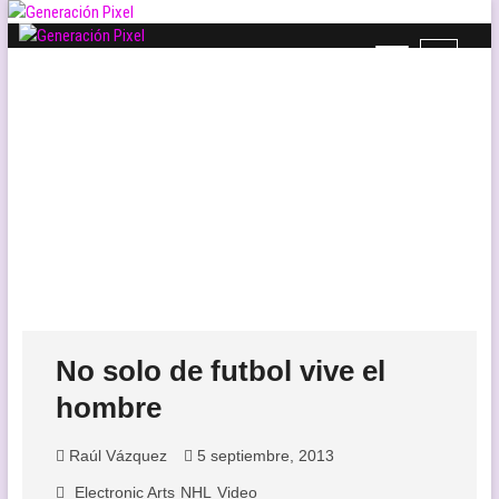
Saltar
al
B
Generación Pixel
contenido
WEB DE VIDEOJUEGOS INDEPENDIENTES, LLENA DE LIBERTAD DE
o
EXPRESIÓN Y AMOR.
t
ó
n
d
e
l
m
e
n
ú
No solo de futbol vive el
hombre
Raúl Vázquez
5 septiembre, 2013
Electronic Arts
NHL
Video