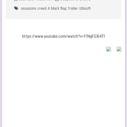
assassins creed 4
black flag
Trailer
Ubisoft
httpv://www.youtube.com/watch?v=f1NqFGXi4TI