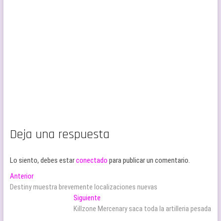
Deja una respuesta
Lo siento, debes estar
conectado
para publicar un comentario.
Navegación
Entrada
Anterior
anterior:
Destiny muestra brevemente localizaciones nuevas
de
Entrada
Siguiente
entradas
siguiente:
Killzone Mercenary saca toda la artilleria pesada