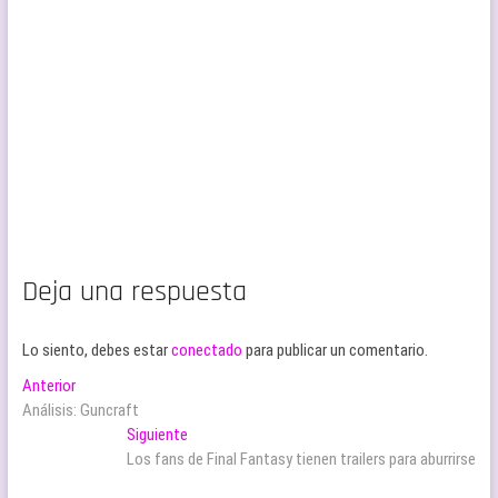
Deja una respuesta
Lo siento, debes estar
conectado
para publicar un comentario.
Navegación
Entrada
Anterior
anterior:
Análisis: Guncraft
de
Entrada
Siguiente
entradas
siguiente:
Los fans de Final Fantasy tienen trailers para aburrirse