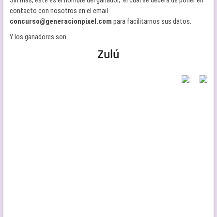
Sin más, este es el nombre del ganador, el cual se deberá de poner en
contacto con nosotros en el email
concurso@generacionpixel.com
para facilitarnos sus datos.
Y los ganadores son…
Zulú