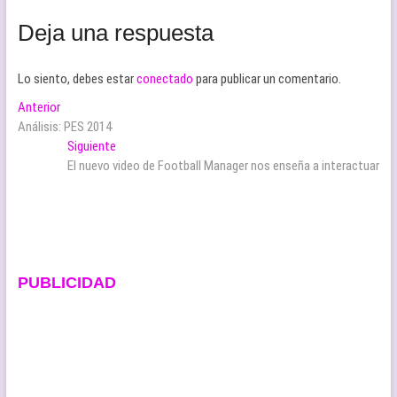
Deja una respuesta
Lo siento, debes estar
conectado
para publicar un comentario.
Navegación
Entrada
Anterior
anterior:
Análisis: PES 2014
de
Entrada
Siguiente
entradas
siguiente:
El nuevo video de Football Manager nos enseña a interactuar
PUBLICIDAD