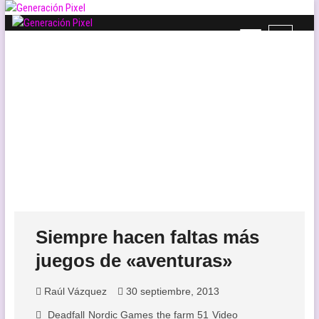
Saltar
al
B
Generación Pixel
contenido
WEB DE VIDEOJUEGOS INDEPENDIENTES, LLENA DE LIBERTAD DE
o
EXPRESIÓN Y AMOR.
t
ó
n
d
e
l
m
e
n
ú
Siempre hacen faltas más
juegos de «aventuras»
Raúl Vázquez
30 septiembre, 2013
Deadfall
Nordic Games
the farm 51
Video