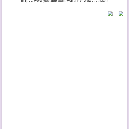
httpv://www.youtube.com/watch?v=W5w7J7uXiQo