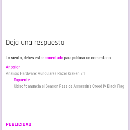
Deja una respuesta
Lo siento, debes estar
conectado
para publicar un comentario.
Navegación
Entrada
Anterior
anterior:
Análisis Hardware: Auriculares Razer Kraken 7.1
de
Entrada
Siguiente
entradas
siguiente:
Ubisoft anuncia el Season Pass de Assassin’s Creed IV Black Flag
PUBLICIDAD