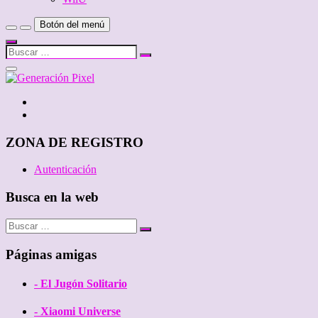
Botón del menú
Buscar
…
Cerrar
el
menú
Twitter
de
Facebook
la
barra
lateral
ZONA DE REGISTRO
Autenticación
Busca en la web
Buscar
…
Páginas amigas
- El Jugón Solitario
- Xiaomi Universe