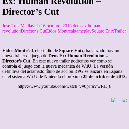
Ex: Human Revolution –
Director’s Cut
Jose Luis Mediavilla
16 octubre, 2013
deus ex human
revolution
Director's Cut
Eidos Montreal
gameplay
Square Enix
Trailer
Eidos-Montréal
, el estudio de
Square Enix,
ha lanzado hoy un
nuevo tráiler de juego de
Deus Ex: Human Revolution –
Director’s Cut.
En este nuevo trailer podremos ver como se
controla el juego con la nueva mecanica de WiiU. La versión
definitiva del aclamado título de acción RPG se lanzará en España
en el sistema Wii U de Nintendo el próximo
25 de octubre de 2013.
httpv://www.youtube.com/watch?v=0pJraVwRE_8