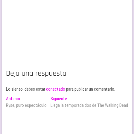
Deja una respuesta
Lo siento, debes estar
conectado
para publicar un comentario.
Navegación
Entrada
Entrada
Anterior
Siguiente
anterior:
siguiente:
Ryse, puro espectáculo
Llega la temporada dos de The Walking Dead
de
entradas