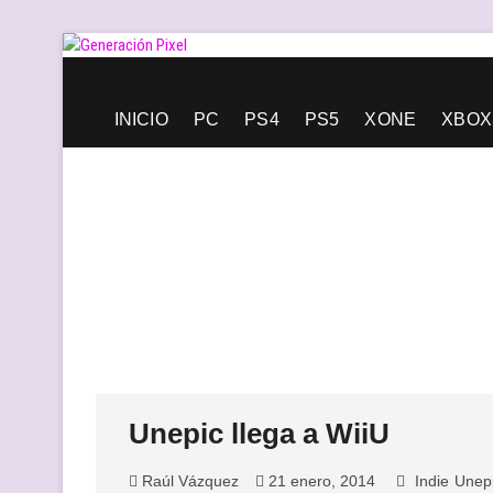
Saltar
al
contenido
Generación Pixel
WEB DE VIDEOJUEGOS INDEPENDIENTES, LLENA DE LIBERT
INICIO
PC
PS4
PS5
XONE
XBOX
Unepic llega a WiiU
Raúl Vázquez
21 enero, 2014
Indie
Unep