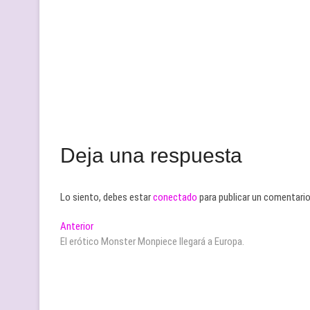
Deja una respuesta
Lo siento, debes estar
conectado
para publicar un comentario
Navegación
Entrada
Anterior
anterior:
El erótico Monster Monpiece llegará a Europa.
de
entradas