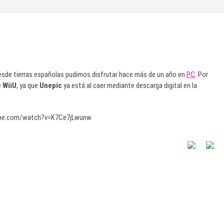
de tierras españolas pudimos disfrutar hace más de un año en
PC
. Por
e
WiiU
, ya que
Unepic
ya está al caer mediante descarga digital en la
ube.com/watch?v=K7Ce7jLwunw