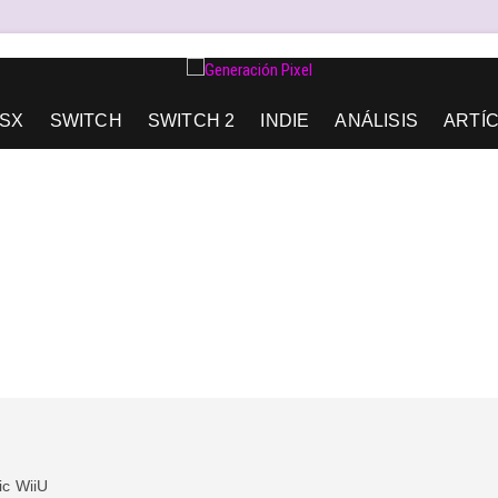
AD DE EXPRESIÓN Y AMOR.
SX
SWITCH
SWITCH 2
INDIE
ANÁLISIS
ARTÍ
ic
WiiU