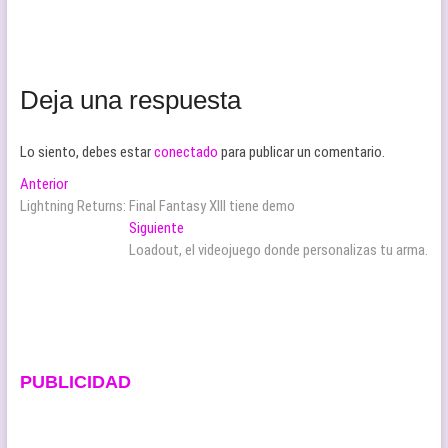
Deja una respuesta
Lo siento, debes estar
conectado
para publicar un comentario.
Navegación
Entrada
Anterior
anterior:
Lightning Returns: Final Fantasy XIII tiene demo
de
Entrada
Siguiente
entradas
siguiente:
Loadout, el videojuego donde personalizas tu arma.
PUBLICIDAD