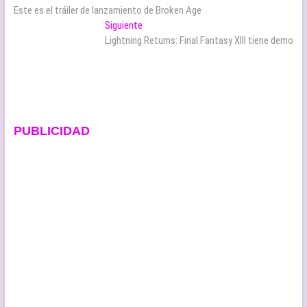
anterior:
Este es el tráiler de lanzamiento de Broken Age
de
Entrada
Siguiente
entradas
siguiente:
Lightning Returns: Final Fantasy XIII tiene demo
PUBLICIDAD