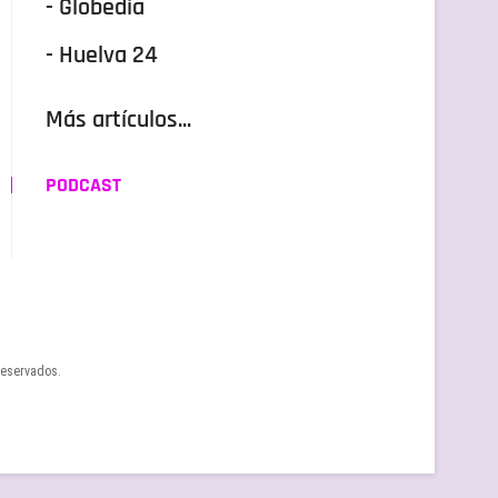
- Globedia
- Huelva 24
Más artículos...
PODCAST
reservados.