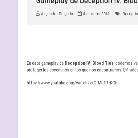
Gameplay de Deception IV: Bloo
Alejandro Delgado
4 febrero, 2014
Deceptio
En este gameplay de
Deception IV: Blood Ties
, podemos ver
proteger los escenarios en los que nos encontramos. Elñ video
httpv://www.youtube.com/watch?v=G-MI-O1rKGE