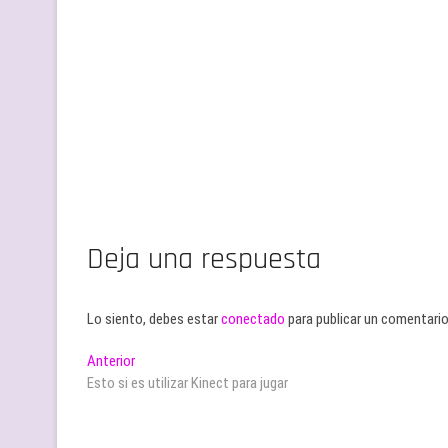
Deja una respuesta
Lo siento, debes estar
conectado
para publicar un comentario
Navegación
Entrada
Anterior
anterior:
Esto si es utilizar Kinect para jugar
de
entradas