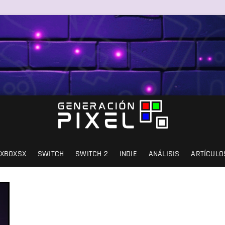
SIÓN Y AMOR.
XBOXSX
SWITCH
SWITCH 2
INDIE
ANÁLISIS
ARTÍCULO