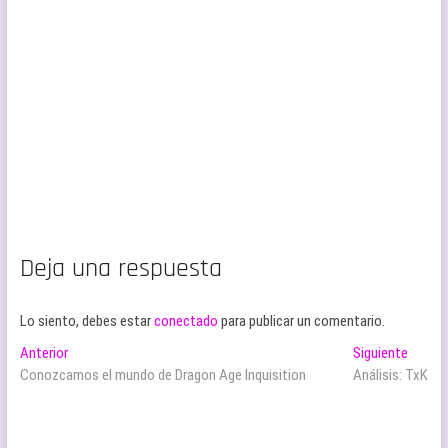
Deja una respuesta
Lo siento, debes estar
conectado
para publicar un comentario.
Navegación
Entrada
Entrad
Anterior
Siguiente
anterior:
siguien
Conozcamos el mundo de Dragon Age Inquisition
Análisis: TxK
de
entradas