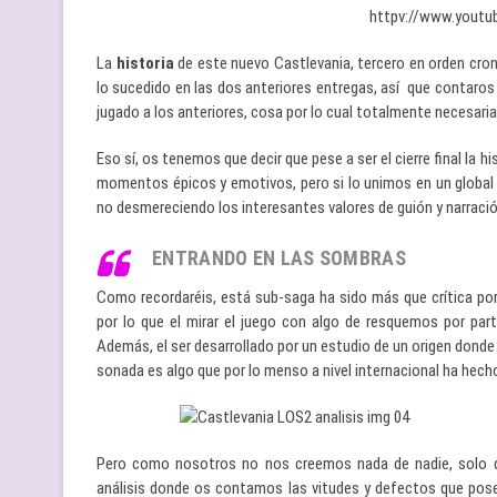
httpv://www.yout
La
historia
de este nuevo Castlevania, tercero en orden cro
lo sucedido en las dos anteriores entregas, así que contaros
jugado a los anteriores, cosa por lo cual totalmente necesaria
Eso sí, os tenemos que decir que pese a ser el cierre final la h
momentos épicos y emotivos, pero si lo unimos en un global 
no desmereciendo los interesantes valores de guión y narraci
ENTRANDO EN LAS SOMBRAS
Como recordaréis, está sub-saga ha sido más que crítica po
por lo que el mirar el juego con algo de resquemos por p
Además, el ser desarrollado por un estudio de un origen donde 
sonada es algo que por lo menso a nivel internacional ha hecho
Pero como nosotros no nos creemos nada de nadie, solo 
análisis donde os contamos las vitudes y defectos que pose