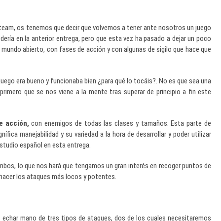
Steam, os tenemos que decir que volvemos a tener ante nosotros un juego
dería en la anterior entrega, pero que esta vez ha pasado a dejar un poco
vo mundo abierto, con fases de acción y con algunas de sigilo que hace que
juego era bueno y funcionaba bien ¿para qué lo tocáis?. No es que sea una
 primero que se nos viene a la mente tras superar de principio a fin este
e acción,
con enemigos de todas las clases y tamaños. Esta parte de
ífica manejabilidad y su variedad a la hora de desarrollar y poder utilizar
estudio español en esta entrega.
ombos, lo que nos hará que tengamos un gran interés en recoger puntos de
 hacer los ataques más locos y potentes.
s echar mano de tres tipos de ataques, dos de los cuales necesitaremos