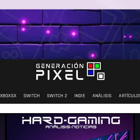
SIÓN Y AMOR.
XBOXSX
SWITCH
SWITCH 2
INDIE
ANÁLISIS
ARTÍCULO