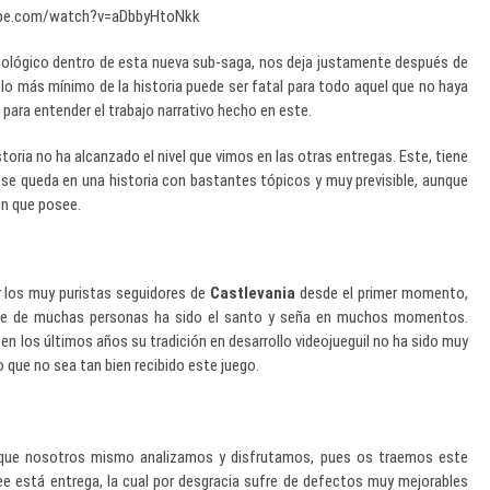
ube.com/watch?v=aDbbyHtoNkk
nológico dentro de esta nueva sub-saga, nos deja justamente después de
 lo más mínimo de la historia puede ser fatal para todo aquel que no haya
 para entender el trabajo narrativo hecho en este.
istoria no ha alcanzado el nivel que vimos en las otras entregas. Este, tiene
se queda en una historia con bastantes tópicos y muy previsible, aunque
ón que posee.
r los muy puristas seguidores de
Castlevania
desde el primer momento,
arte de muchas personas ha sido el santo y seña en muchos momentos.
en los últimos años su tradición en desarrollo videojueguil no ha sido muy
 que no sea tan bien recibido este juego.
que nosotros mismo analizamos y disfrutamos, pues os traemos este
e está entrega, la cual por desgracia sufre de defectos muy mejorables