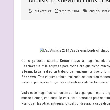
Análisis: Castlevania Lords of 
Raúl Vázquez
9 marzo, 2014
analisis
Castle
Como ya todos sabréis,
Konami
tuvo la magnífica idea d
Castlevania
. Y la sorpresa para todos fue que dicho reinic
Steam.
Esta, realizó un trabajo tremendamente bueno lo m
Shadows.
Tras el buen trabajo realizado, se pusieron manos 
saliendo primero en 3DS,y tras su también exitoso terminó a
Visto este magnifico curriculum con la saga, que mejor era q
mucho tiempo, ese capítulo está ante nosotros para ser tra
vivimos en las otras entregas, lo cual por desgracia ya os de