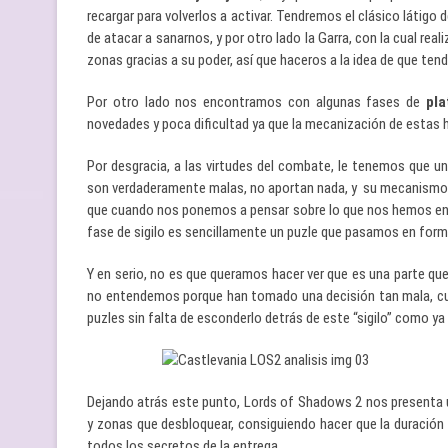
recargar para volverlos a activar. Tendremos el clásico látigo 
de atacar a sanarnos, y por otro lado la Garra, con la cual 
zonas gracias a su poder, así que haceros a la idea de que ten
Por otro lado nos encontramos con algunas fases de
pl
novedades y poca dificultad ya que la mecanización de estas 
Por desgracia, a las virtudes del combate, le tenemos que uni
son verdaderamente malas, no aportan nada, y su mecanismo e
que cuando nos ponemos a pensar sobre lo que nos hemos en
fase de sigilo es sencillamente un puzle que pasamos en forma 
Y en serio, no es que queramos hacer ver que es una parte que
no entendemos porque han tomado una decisión tan mala, cuan
puzles sin falta de esconderlo detrás de este “sigilo” como ya
Dejando atrás este punto, Lords of Shadows 2 nos presenta
y zonas que desbloquear, consiguiendo hacer que la duración
todos los secretos de la entrega.