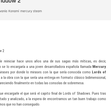
Shadow 2
vania
Konami
mercury steam
e reiniciar hace unos años una de sus sagas más míticas, es decir,
io se lo encargaría a una joven desarrolladora española llamada
Mercury
irases por donde lo mirases con la que sería conocida como
Lords of
a la obra con la que sería una entrega en formato clásico bidimensional,
pareciendo finalmente en todas las consolas de sobremesa.
ue encargarle el que será el capito final de Lords of Shadows. Pues tras
tado y analizado, a la espera de encontrarnos un tan buen trabajo como
cimos que no han conseguido.