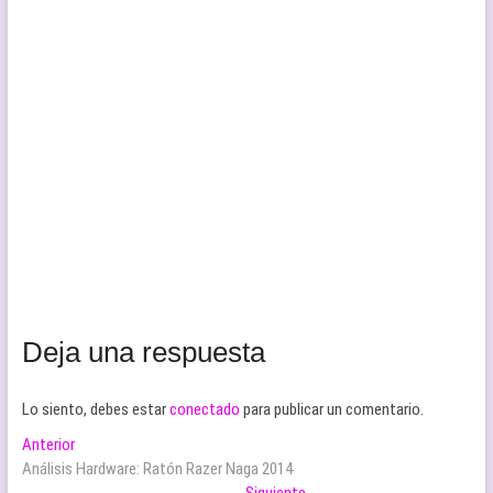
Deja una respuesta
Lo siento, debes estar
conectado
para publicar un comentario.
Navegación
Entrada
Anterior
anterior:
Análisis Hardware: Ratón Razer Naga 2014
de
Entrada
Siguiente