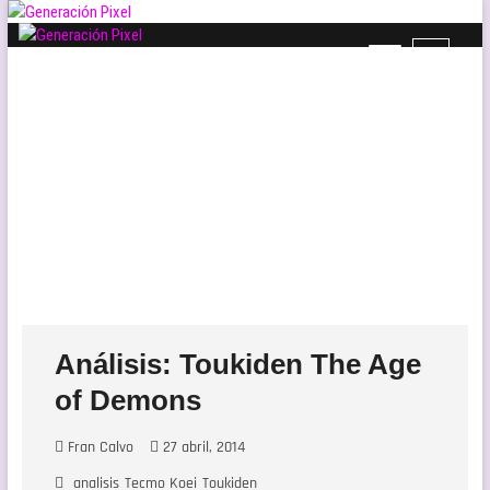
Saltar
al
B
Generación Pixel
contenido
WEB DE VIDEOJUEGOS INDEPENDIENTES, LLENA DE LIBERTAD DE
o
EXPRESIÓN Y AMOR.
t
ó
n
d
e
l
m
e
n
ú
Análisis: Toukiden The Age
of Demons
Fran Calvo
27 abril, 2014
analisis
Tecmo Koei
Toukiden