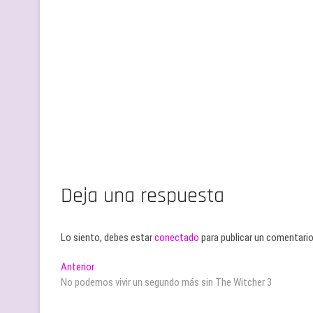
Deja una respuesta
Lo siento, debes estar
conectado
para publicar un comentario
Navegación
Entrada
Anterior
anterior:
No podemos vivir un segundo más sin The Witcher 3
de