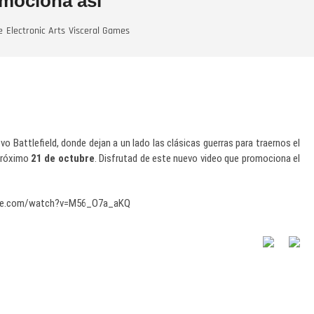
omociona así
e
Electronic Arts
Visceral Games
vo Battlefield, donde dejan a un lado las clásicas guerras para traernos el
 próximo
21 de octubre
. Disfrutad de este nuevo video que promociona el
ube.com/watch?v=M56_O7a_aKQ