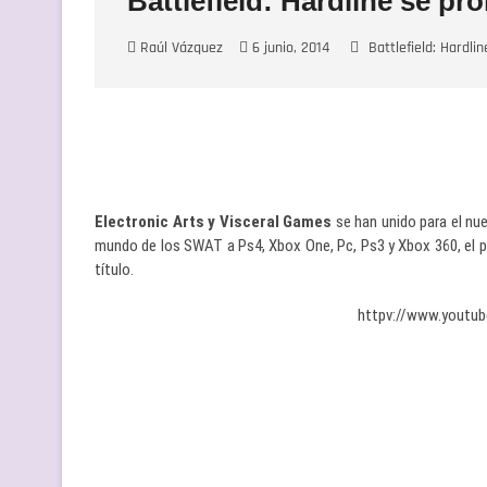
Battlefield: Hardline se pr
Raúl Vázquez
6 junio, 2014
Battlefield: Hardlin
Electronic Arts y Visceral Games
se han unido para el nue
mundo de los SWAT a Ps4, Xbox One, Pc, Ps3 y Xbox 360, el
título.
httpv://www.yout