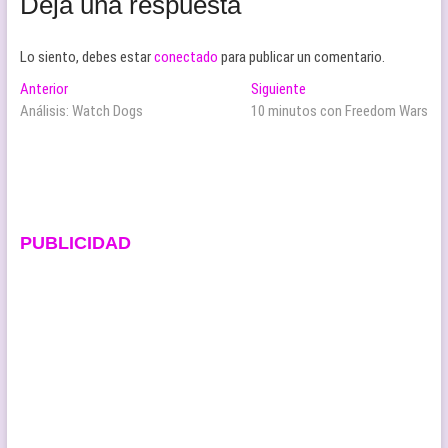
Deja una respuesta
Lo siento, debes estar
conectado
para publicar un comentario.
Navegación
Entrada
Entrada
Anterior
Siguiente
anterior:
siguiente:
Análisis: Watch Dogs
10 minutos con Freedom Wars
de
entradas
PUBLICIDAD