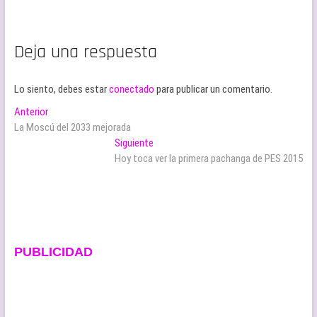
Deja una respuesta
Lo siento, debes estar
conectado
para publicar un comentario.
Navegación
Entrada
Anterior
anterior:
La Moscú del 2033 mejorada
de
Entrada
Siguiente
entradas
siguiente:
Hoy toca ver la primera pachanga de PES 2015
PUBLICIDAD