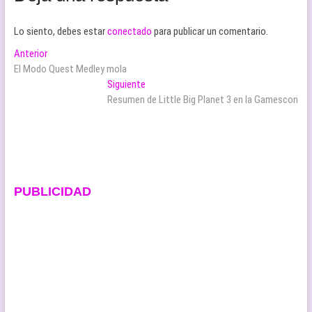
Lo siento, debes estar
conectado
para publicar un comentario.
Navegación
Entrada
Anterior
anterior:
El Modo Quest Medley mola
de
Entrada
Siguiente
entradas
siguiente:
Resumen de Little Big Planet 3 en la Gamescon
PUBLICIDAD